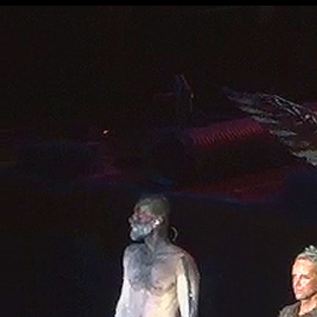
◼
30 - Rammstein - Arènes de Nîmes