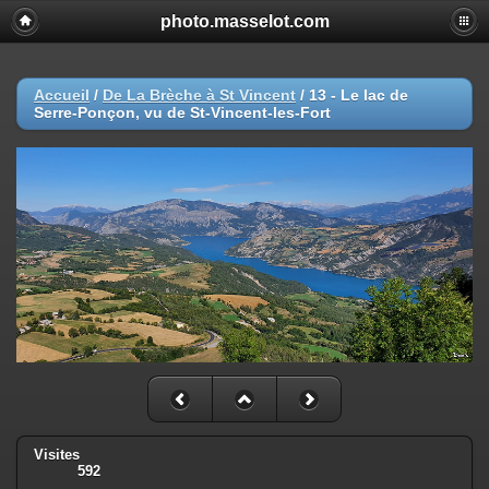
photo.masselot.com
Accueil
/
De La Brèche à St Vincent
/
13 - Le lac de
Serre-Ponçon, vu de St-Vincent-les-Fort
Visites
592