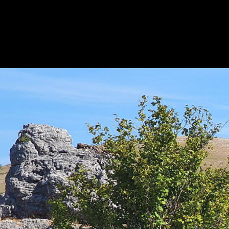
◼
05 - chaos de nimes-le-vieux