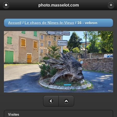
photo.masselot.com
Accueil
/
Le chaos de Nîmes-le-Vieux
/
16 - vebron
Visites