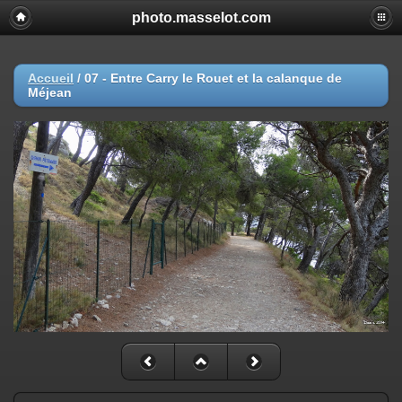
photo.masselot.com
Accueil
/
07 - Entre Carry le Rouet et la calanque de
Méjean