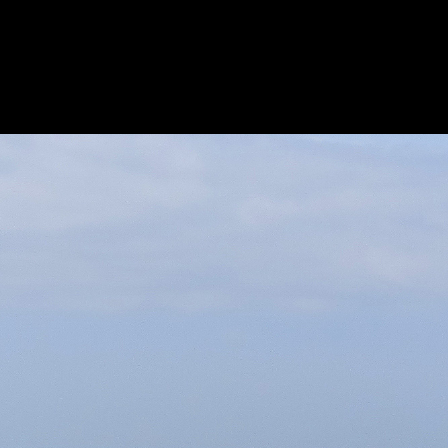
◼
12 - Entre Carry le Rouet et la calanque de Méjea