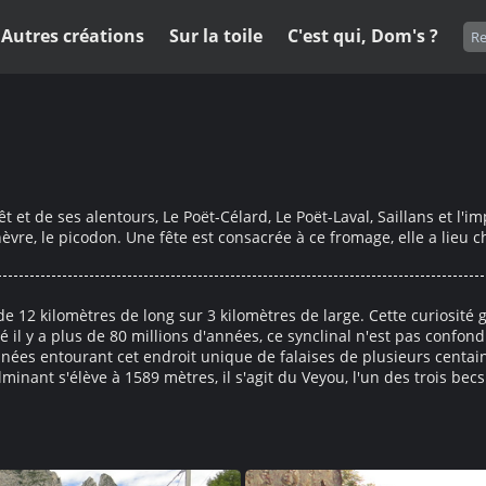
Autres créations
Sur la toile
C'est qui, Dom's ?
 et de ses alentours, Le Poët-Célard, Le Poët-Laval, Saillans et l'
èvre, le picodon. Une fête est consacrée à ce fromage, elle a lieu cha
12 kilomètres de long sur 3 kilomètres de large. Cette curiosité g
ormé il y a plus de 80 millions d'années, ce synclinal n'est pas conf
nées entourant cet endroit unique de falaises de plusieurs centai
inant s'élève à 1589 mètres, il s'agit du Veyou, l'un des trois becs 