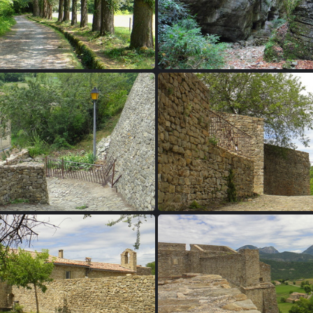
8 - La forêt de Saou
19 - La forêt de S
22 - Le Poët-Célard
23 - Le Poët-Céla