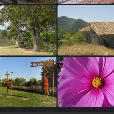
4 - La tour de Crest
35 - La tour de Cr
38 - Le Poët-Laval
39 - Soillans