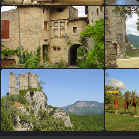
33 - La tour de Crest
3
37 - Le Poët-Laval