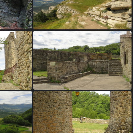
aou
20 - Roche Rousse
rd
24 - Le Poët-Célard