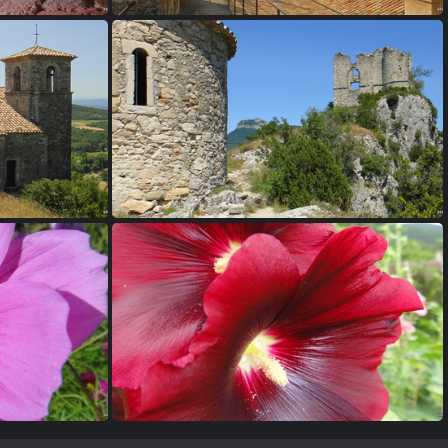
est
36 - La tour de Crest
40 - Soillans