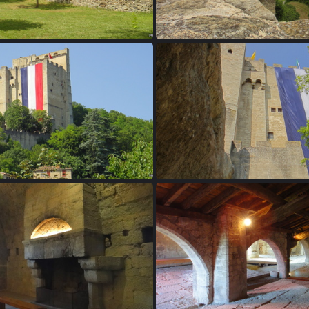
26 - Le Poët-Célard
27 - Le Poët-Céla
0 - La tour de Crest
31 - La tour de Cr