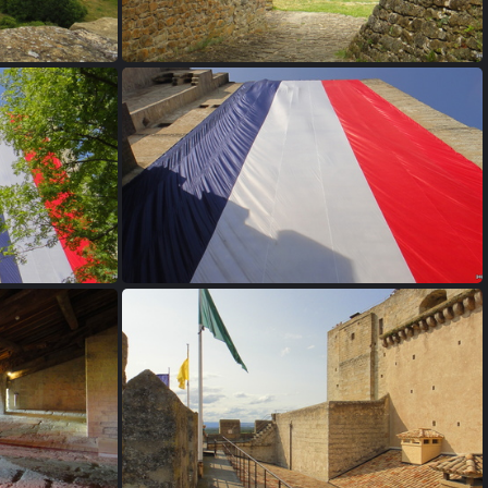
rd
28 - Le Poët-Célard
est
32 - La tour de Crest