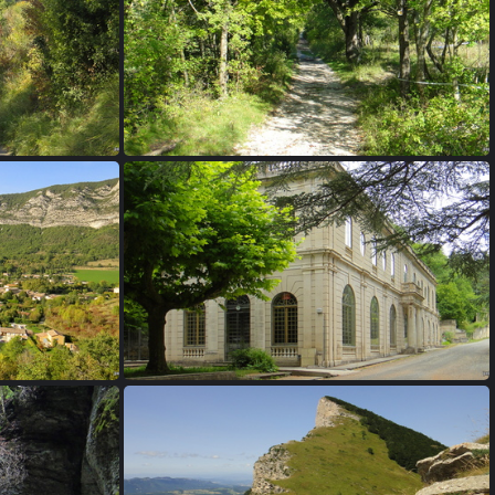
08 - Saou
12 - Saou
16 - L'auberge des Dauphins dans la forêt de Saou